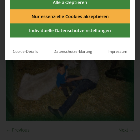
Alle akzeptieren
Published
8. Juni 2016
at 1200×900 in
Wir über uns
.
Nur essenzielle Cookies akzeptieren
Individuelle Datenschutzeinstellungen
Cookie-Details
Datenschutzerklärung
Impressum
← Previous
Next →