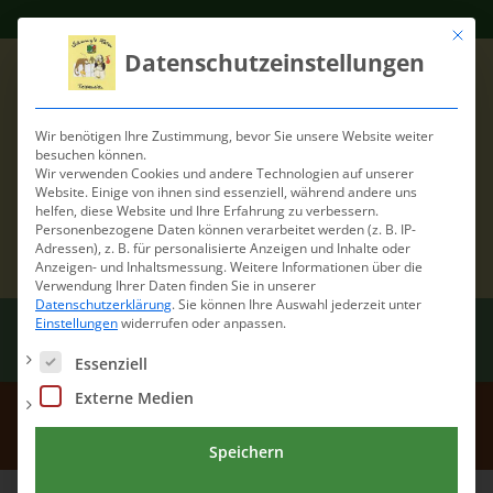
Mit die
Datenschutzeinstellungen
Wir benötigen Ihre Zustimmung, bevor Sie unsere Website weiter
besuchen können.
Wir verwenden Cookies und andere Technologien auf unserer
Website. Einige von ihnen sind essenziell, während andere uns
helfen, diese Website und Ihre Erfahrung zu verbessern.
Personenbezogene Daten können verarbeitet werden (z. B. IP-
Adressen), z. B. für personalisierte Anzeigen und Inhalte oder
Anzeigen- und Inhaltsmessung.
Weitere Informationen über die
Verwendung Ihrer Daten finden Sie in unserer
Datenschutzerklärung
.
Sie können Ihre Auswahl jederzeit unter
Einstellungen
widerrufen oder anpassen.
Es folgt eine Liste der Service-Gruppen, für die eine Einwilli
Essenziell
Externe Medien
georgeelias
Speichern
Home
/
Wir über uns
/
georgeelias