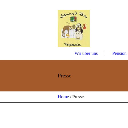
Wir über uns
Pension
Presse
Home
/
Presse
Sie sehen gerade einen 
Schaltfläche unten. Bit