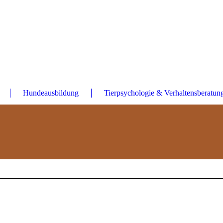
Hundeausbildung
Tierpsychologie & Verhaltensberatun
Platzhalterinhalt von
YouTube
. Um auf den eigentlichen Inhalt zuzugreifen, kl
te beachten Sie, dass dabei Daten an Drittanbieter weitergegeben werden.