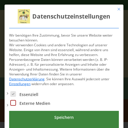
Mit die
Datenschutzeinstellungen
Wir benötigen Ihre Zustimmung, bevor Sie unsere Website weiter
besuchen können.
Wir verwenden Cookies und andere Technologien auf unserer
Website. Einige von ihnen sind essenziell, während andere uns
helfen, diese Website und Ihre Erfahrung zu verbessern.
Personenbezogene Daten können verarbeitet werden (z. B. IP-
Adressen), z. B. für personalisierte Anzeigen und Inhalte oder
Anzeigen- und Inhaltsmessung.
Weitere Informationen über die
Verwendung Ihrer Daten finden Sie in unserer
Datenschutzerklärung
.
Sie können Ihre Auswahl jederzeit unter
Einstellungen
widerrufen oder anpassen.
Es folgt eine Liste der Service-Gruppen, für die eine Einwilli
Essenziell
Externe Medien
Links
Speichern
Home
/
Links