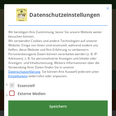
Mit die
Datenschutzeinstellungen
Wir benötigen Ihre Zustimmung, bevor Sie unsere Website weiter
besuchen können.
Wir verwenden Cookies und andere Technologien auf unserer
Website. Einige von ihnen sind essenziell, während andere uns
helfen, diese Website und Ihre Erfahrung zu verbessern.
Personenbezogene Daten können verarbeitet werden (z. B. IP-
Adressen), z. B. für personalisierte Anzeigen und Inhalte oder
Anzeigen- und Inhaltsmessung.
Weitere Informationen über die
Verwendung Ihrer Daten finden Sie in unserer
Datenschutzerklärung
.
Sie können Ihre Auswahl jederzeit unter
Einstellungen
widerrufen oder anpassen.
Es folgt eine Liste der Service-Gruppen, für die eine Einwilli
Essenziell
Externe Medien
IMG_0121_3_1
Speichern
Home
/
Tierschutz
/
Zufluchtsort
/
IMG_0121_3_1