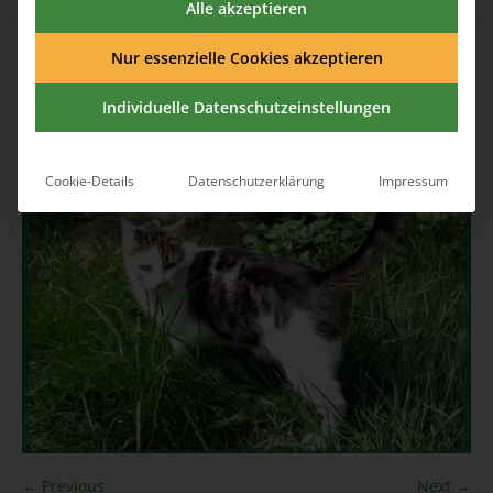
Alle akzeptieren
Published
10. Juni 2016
at 491×400 in
Zufluchtsort
.
Nur essenzielle Cookies akzeptieren
Individuelle Datenschutzeinstellungen
Cookie-Details
Datenschutzerklärung
Impressum
← Previous
Next →