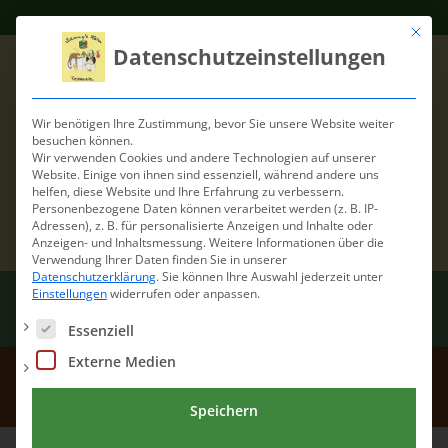
Mit die
Datenschutzeinstellungen
Wir benötigen Ihre Zustimmung, bevor Sie unsere Website weiter
besuchen können.
Wir verwenden Cookies und andere Technologien auf unserer
Website. Einige von ihnen sind essenziell, während andere uns
helfen, diese Website und Ihre Erfahrung zu verbessern.
Personenbezogene Daten können verarbeitet werden (z. B. IP-
Adressen), z. B. für personalisierte Anzeigen und Inhalte oder
Anzeigen- und Inhaltsmessung.
Weitere Informationen über die
Verwendung Ihrer Daten finden Sie in unserer
Datenschutzerklärung
.
Sie können Ihre Auswahl jederzeit unter
Einstellungen
widerrufen oder anpassen.
Es folgt eine Liste der Service-Gruppen, für die eine Einwilli
Essenziell
Externe Medien
Püppi1
Speichern
Home
/
Püppi1