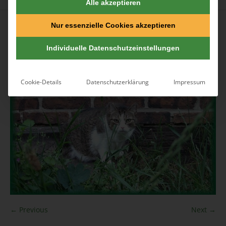
Alle akzeptieren
Published
10. Juni 2016
at 644×483 in
Dauerpension
.
Nur essenzielle Cookies akzeptieren
Individuelle Datenschutzeinstellungen
Cookie-Details
Datenschutzerklärung
Impressum
← Previous
Next →