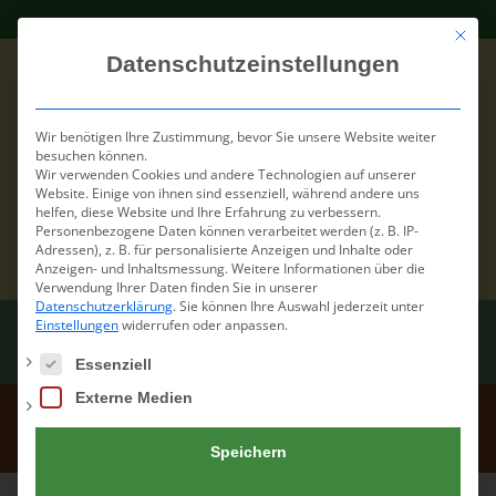
Mit die
Datenschutzeinstellungen
Wir benötigen Ihre Zustimmung, bevor Sie unsere Website weiter
besuchen können.
Wir verwenden Cookies und andere Technologien auf unserer
Website. Einige von ihnen sind essenziell, während andere uns
helfen, diese Website und Ihre Erfahrung zu verbessern.
Personenbezogene Daten können verarbeitet werden (z. B. IP-
Adressen), z. B. für personalisierte Anzeigen und Inhalte oder
Anzeigen- und Inhaltsmessung.
Weitere Informationen über die
Verwendung Ihrer Daten finden Sie in unserer
Datenschutzerklärung
.
Sie können Ihre Auswahl jederzeit unter
Einstellungen
widerrufen oder anpassen.
Es folgt eine Liste der Service-Gruppen, für die eine Einwilli
Essenziell
Externe Medien
Kopie von Luise
Speichern
Home
/
Pension
/
Dauerpension
/
Kopie von Luise