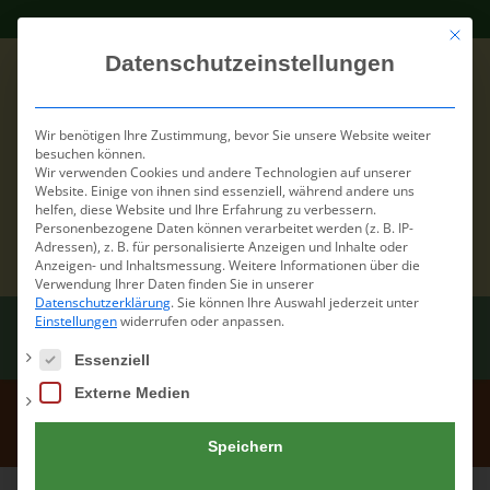
Mit die
Datenschutzeinstellungen
Wir benötigen Ihre Zustimmung, bevor Sie unsere Website weiter
besuchen können.
Wir verwenden Cookies und andere Technologien auf unserer
Website. Einige von ihnen sind essenziell, während andere uns
helfen, diese Website und Ihre Erfahrung zu verbessern.
Personenbezogene Daten können verarbeitet werden (z. B. IP-
Adressen), z. B. für personalisierte Anzeigen und Inhalte oder
Anzeigen- und Inhaltsmessung.
Weitere Informationen über die
Verwendung Ihrer Daten finden Sie in unserer
Datenschutzerklärung
.
Sie können Ihre Auswahl jederzeit unter
Einstellungen
widerrufen oder anpassen.
Es folgt eine Liste der Service-Gruppen, für die eine Einwilli
Essenziell
Externe Medien
4
Speichern
Home
/
Pension
/
4