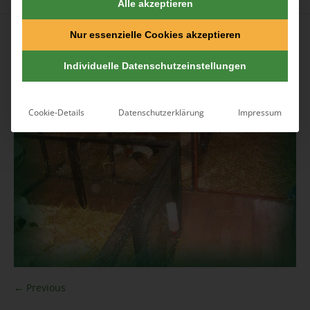
Alle akzeptieren
Published
9. Juni 2016
at 1228×921 in
Pension
.
Nur essenzielle Cookies akzeptieren
Individuelle Datenschutzeinstellungen
Cookie-Details
Datenschutzerklärung
Impressum
← Previous