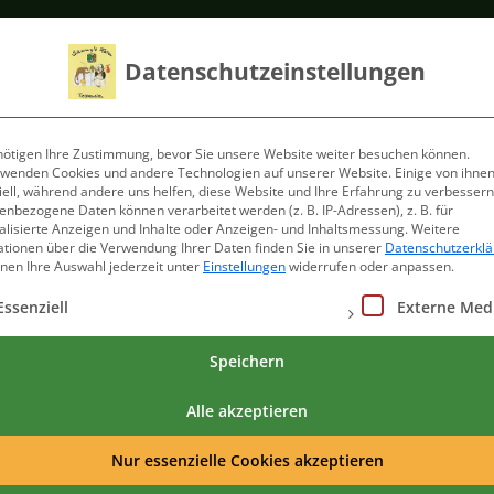
Datenschutzeinstellungen
nötigen Ihre Zustimmung, bevor Sie unsere Website weiter besuchen können.
rwenden Cookies und andere Technologien auf unserer Website. Einige von ihnen
ell, während andere uns helfen, diese Website und Ihre Erfahrung zu verbessern
HUNDEAUSBILDUNG
TIERPSYCHOLOGIE & VERHA
nbezogene Daten können verarbeitet werden (z. B. IP-Adressen), z. B. für
alisierte Anzeigen und Inhalte oder Anzeigen- und Inhaltsmessung.
Weitere
ationen über die Verwendung Ihrer Daten finden Sie in unserer
Datenschutzerkl
nnen Ihre Auswahl jederzeit unter
Einstellungen
widerrufen oder anpassen.
ound
gt eine Liste der Service-Gruppen, für die eine Einwilligung ertei
Essenziell
Externe Med
Speichern
×561 in
Home
.
Alle akzeptieren
Nur essenzielle Cookies akzeptieren