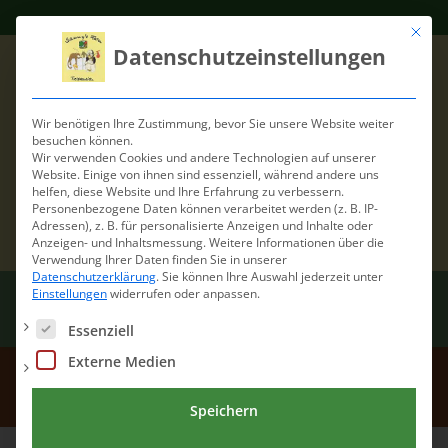
Mit die
Datenschutzeinstellungen
Wir benötigen Ihre Zustimmung, bevor Sie unsere Website weiter
besuchen können.
Wir verwenden Cookies und andere Technologien auf unserer
Website. Einige von ihnen sind essenziell, während andere uns
helfen, diese Website und Ihre Erfahrung zu verbessern.
Personenbezogene Daten können verarbeitet werden (z. B. IP-
Adressen), z. B. für personalisierte Anzeigen und Inhalte oder
Anzeigen- und Inhaltsmessung.
Weitere Informationen über die
Verwendung Ihrer Daten finden Sie in unserer
Datenschutzerklärung
.
Sie können Ihre Auswahl jederzeit unter
Einstellungen
widerrufen oder anpassen.
Es folgt eine Liste der Service-Gruppen, für die eine Einwilli
Essenziell
Externe Medien
Wolf1
Speichern
Home
/
Wolf1