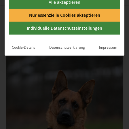
Alle akzeptieren
Published
23. April 2025
at 1706×2560 in
Liebenswerter
Deutscher Schäferhund Rüde Wolf sucht ein Zuhause
.
Nur essenzielle Cookies akzeptieren
Individuelle Datenschutzeinstellungen
Cookie-Details
Datenschutzerklärung
Impressum