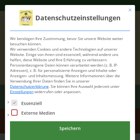
Mit die
Datenschutzeinstellungen
Wir benötigen Ihre Zustimmung, bevor Sie unsere Website weiter
besuchen können.
Wir verwenden Cookies und andere Technologien auf unserer
Website. Einige von ihnen sind essenziell, während andere uns
helfen, diese Website und Ihre Erfahrung zu verbessern.
Personenbezogene Daten können verarbeitet werden (z. B. IP-
Adressen), z. B. für personalisierte Anzeigen und Inhalte oder
Anzeigen- und Inhaltsmessung.
Weitere Informationen über die
Verwendung Ihrer Daten finden Sie in unserer
Datenschutzerklärung
.
Sie können Ihre Auswahl jederzeit unter
Einstellungen
widerrufen oder anpassen.
Es folgt eine Liste der Service-Gruppen, für die eine Einwilli
Essenziell
Externe Medien
39
Speichern
Home
/
39