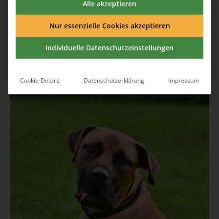
Alle akzeptieren
Published
23. April 2025
at 1896×2560 in
Dogo Canario Floh
sucht ein Zuhause
.
Nur essenzielle Cookies akzeptieren
Individuelle Datenschutzeinstellungen
Cookie-Details
Datenschutzerklärung
Impressum