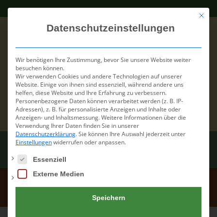
Mit die
Datenschutzeinstellungen
Wir benötigen Ihre Zustimmung, bevor Sie unsere Website weiter
besuchen können.
Wir verwenden Cookies und andere Technologien auf unserer
Website. Einige von ihnen sind essenziell, während andere uns
helfen, diese Website und Ihre Erfahrung zu verbessern.
Personenbezogene Daten können verarbeitet werden (z. B. IP-
Adressen), z. B. für personalisierte Anzeigen und Inhalte oder
Anzeigen- und Inhaltsmessung.
Weitere Informationen über die
Verwendung Ihrer Daten finden Sie in unserer
Datenschutzerklärung
.
Sie können Ihre Auswahl jederzeit unter
Einstellungen
widerrufen oder anpassen.
Es folgt eine Liste der Service-Gruppen, für die eine Einwilli
Essenziell
Externe Medien
Donor Dashboard
Speichern
Home
/
Donor Dashboard