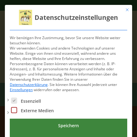
Mit die
Datenschutzeinstellungen
Wir benötigen Ihre Zustimmung, bevor Sie unsere Website weiter
besuchen können.
Wir verwenden Cookies und andere Technologien auf unserer
Website. Einige von ihnen sind essenziell, während andere uns
helfen, diese Website und Ihre Erfahrung zu verbessern.
Personenbezogene Daten können verarbeitet werden (z. B. IP-
Adressen), z. B. für personalisierte Anzeigen und Inhalte oder
Anzeigen- und Inhaltsmessung.
Weitere Informationen über die
Verwendung Ihrer Daten finden Sie in unserer
Datenschutzerklärung
.
Sie können Ihre Auswahl jederzeit unter
Einstellungen
widerrufen oder anpassen.
Es folgt eine Liste der Service-Gruppen, für die eine Einwilli
Essenziell
Externe Medien
Author:
Natalie Reineke
Speichern
(Natalie Reineke)